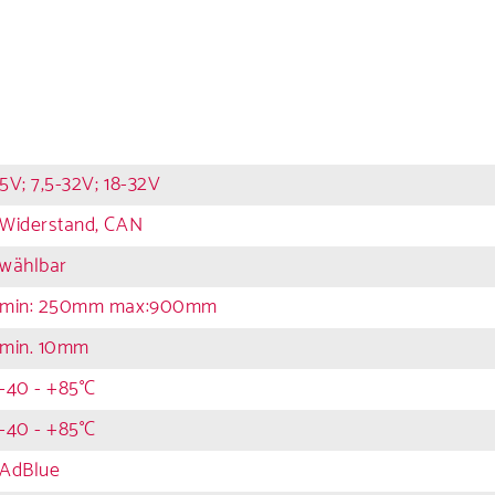
en für Ihre 
Karriere
5V; 7,5-32V; 18-32V
les über eine
Widerstand, CAN
wählbar
min: 250mm max:900mm
min. 10mm
uns
-40 - +85°C
-40 - +85°C
AdBlue