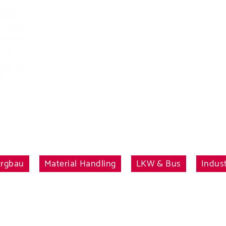
Unternehme
Produkte
Sie unsere P
ergbau
Material Handling
LKW & Bus
Indus