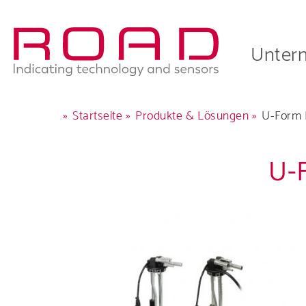
Skip
to
Main
main
Unter
navigation
navigati
Pfadnavigation
Startseite
Produkte & Lösungen
U-Form 
U-
Erfahr