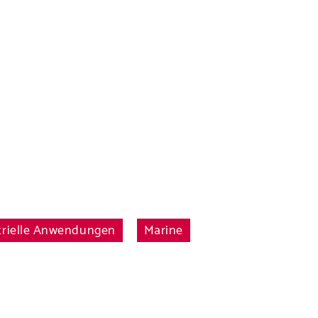
n
rodukte und
trielle Anwendungen
Marine