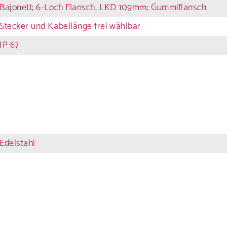
Bajonett; 6-Loch Flansch, LKD 109mm; Gummiflansch
Stecker und Kabellänge frei wählbar
Service
IP 67
ie diverse Br
kate und uns
Edelstahl