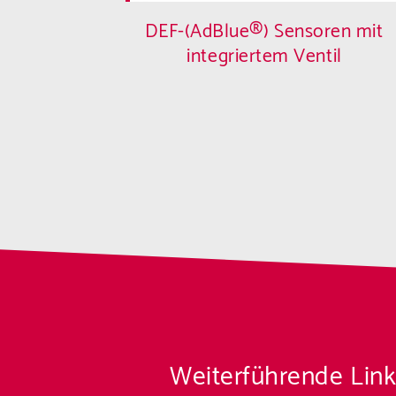
DEF-(AdBlue®) Sensoren mit
integriertem Ventil
Zurück
Next
Weiterführende Link