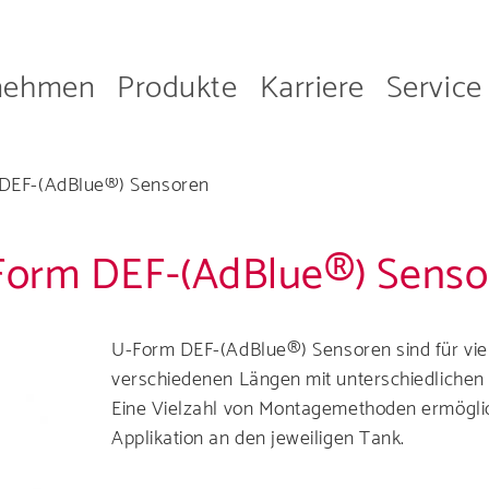
nehmen
Produkte
Karriere
Service
on
DEF-(AdBlue®) Sensoren
Form DEF-(AdBlue®) Senso
U-Form DEF-
(AdBlue®
) Sensoren sind für vi
Unternehmen
verschiedenen Längen mit unterschiedlichen
Eine Vielzahl von Montagemethoden ermöglic
en Sie mehr ü
Applikation an den jeweiligen Tank.